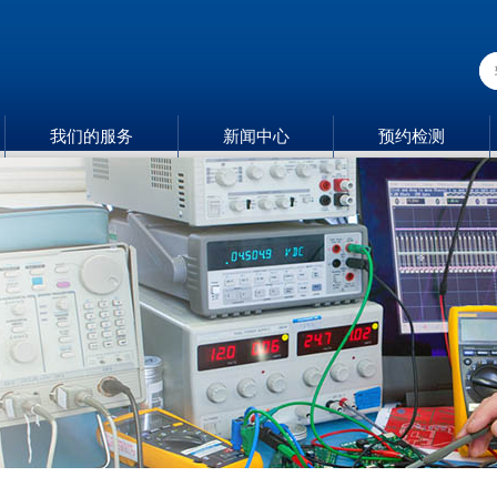
我们的服务
新闻中心
预约检测