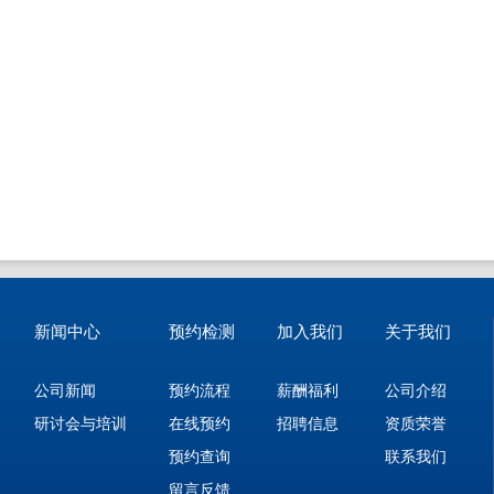
新闻中心
预约检测
加入我们
关于我们
公司新闻
预约流程
薪酬福利
公司介绍
研讨会与培训
在线预约
招聘信息
资质荣誉
预约查询
联系我们
留言反馈