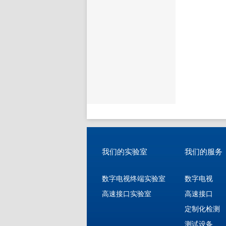
我们的实验室
我们的服务
数字电视终端实验室
数字电视
高速接口实验室
高速接口
定制化检测
测试设备