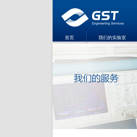
首页
我们的实验室